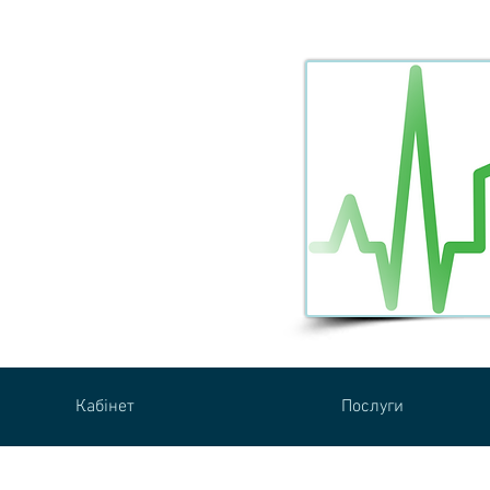
едицини Нідерхольц
штрасе 44
 Рієн
царія
1 602 04 20
1 601 31 92
praxis.niederholz@hin.ch
Кабінет
Послуги